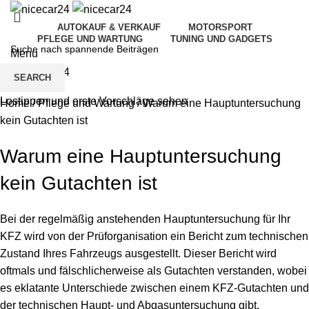
AUTOKAUF & VERKAUF
MOTORSPORT
PFLEGE UND WARTUNG
TUNING UND GADGETS
Menu
SEARCH
Lostippen und erste Vorschläge sehen
Home
/
Pflege und Wartung
/
Warum eine Hauptuntersuchung
kein Gutachten ist
Warum eine Hauptuntersuchung
kein Gutachten ist
Bei der
regelmäßig anstehenden Hauptuntersuchung
für Ihr
KFZ wird von der Prüforganisation ein Bericht zum technischen
Zustand Ihres Fahrzeugs ausgestellt. Dieser Bericht wird
oftmals und fälschlicherweise als Gutachten verstanden, wobei
es eklatante Unterschiede zwischen einem KFZ-Gutachten und
der technischen Haupt- und Abgasuntersuchung gibt.