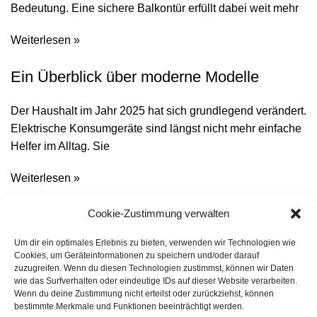
Bedeutung. Eine sichere Balkontür erfüllt dabei weit mehr
Weiterlesen »
Ein Überblick über moderne Modelle
Der Haushalt im Jahr 2025 hat sich grundlegend verändert.
Elektrische Konsumgeräte sind längst nicht mehr einfache
Helfer im Alltag. Sie
Weiterlesen »
Von Charlottenburg bis Neukölln – die
Cookie-Zustimmung verwalten
beliebtesten Umzugsfirmen in ganz Berlin
Um dir ein optimales Erlebnis zu bieten, verwenden wir Technologien wie
Cookies, um Geräteinformationen zu speichern und/oder darauf
zuzugreifen. Wenn du diesen Technologien zustimmst, können wir Daten
Berlin ist 2024 eine Stadt der Vielfalt mit rund 3,9 Millionen
wie das Surfverhalten oder eindeutige IDs auf dieser Website verarbeiten.
Einwohnern. Von den eleganten Altbauten in
Wenn du deine Zustimmung nicht erteilst oder zurückziehst, können
Charlottenburg über die
bestimmte Merkmale und Funktionen beeinträchtigt werden.